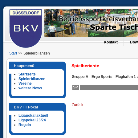
Kontakt
Dow
Start
Spielerbilanzen
Spielberichte
Hauptmenü
Startseite
Gruppe A - Ergo Sports - Flughafen 1
Spielerbilanzen
Vereine
SP
weitere News
Zurück
BKV TT Pokal
Ligapokal aktuell
Ligapokal 23/24
Regeln