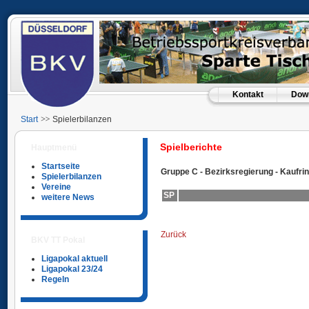
Kontakt
Dow
Start
Spielerbilanzen
Spielberichte
Hauptmenü
Startseite
Gruppe C - Bezirksregierung - Kaufri
Spielerbilanzen
Vereine
SP
weitere News
Zurück
BKV TT Pokal
Ligapokal aktuell
Ligapokal 23/24
Regeln