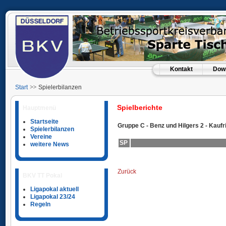
Kontakt
Dow
Start
Spielerbilanzen
Spielberichte
Hauptmenü
Startseite
Gruppe C - Benz und Hilgers 2 - Kaufr
Spielerbilanzen
Vereine
SP
weitere News
Zurück
BKV TT Pokal
Ligapokal aktuell
Ligapokal 23/24
Regeln