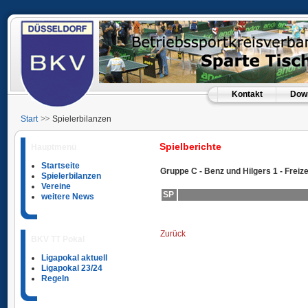
Kontakt
Dow
Start
Spielerbilanzen
Spielberichte
Hauptmenü
Startseite
Gruppe C - Benz und Hilgers 1 - Freiz
Spielerbilanzen
Vereine
SP
weitere News
Zurück
BKV TT Pokal
Ligapokal aktuell
Ligapokal 23/24
Regeln