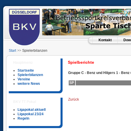
Kontakt
Dow
Start
Spielerbilanzen
Spielberichte
Hauptmenü
Startseite
Gruppe C - Benz und Hilgers 1 - Benz 
Spielerbilanzen
Vereine
SP
weitere News
Zurück
BKV TT Pokal
Ligapokal aktuell
Ligapokal 23/24
Regeln